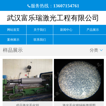
服务热线：
13607154761

武汉富乐瑞激光工程有限公司
网站首页
关于我们
新闻中心
产品展示
案例展示
联系我们
样品展示
分类

成品激光毛化辊
激光毛化镀锡板微观图