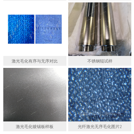
激光毛化有序与无序对比
不锈钢辊试样
激光毛化镀锡板样板
光纤激光无序毛化图片2