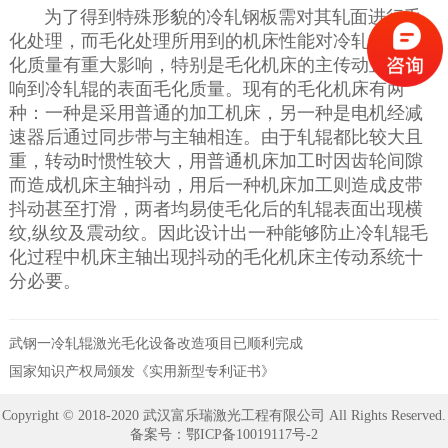
为了得到特殊形貌的冷轧钢板需对其轧面进行毛
化处理，而毛化处理所用到的机床性能对冷轧辊的毛
化质量有重大影响，特别是毛化机床的主传动直接影
响到冷轧辊的表面毛化质量。现有的毛化机床有两
种：一种是采用普通的加工机床，另一种是电机经减
速器后通过同步带与主轴相连。由于轧辊都比较大且
重，转动时惯性较大，用普通机床加工时因齿轮间隙
而造成机床主轴抖动，用后一种机床加工则造成皮带
抖动甚至打滑，两者均易使毛化后的轧辊表面出现横
纹,纵纹及震动纹。因此设计出一种能够防止冷轧辊毛
化过程中机床主轴出现抖动的毛化机床主传动系统十
分必要。
武钢一冷轧辊激光毛化设备改造项目已顺利完成
国家知识产权局颁发《实用新型专利证书》
Copyright © 2018-2020 武汉富乐瑞激光工程有限公司 All Rights Reserved.
备案号：
鄂ICP备10019117号-2